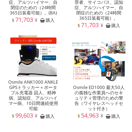
症、アルツハイマー、自
罪者、サイコパス、認知
閉症のための（24時間
症、アルツハイマー、自
365日装着可能）。(BA)
閉症のための（24時間
365日装着可能）。
71,703
¥
$
購入
71,703
¥
$
購入
Osmile ANK1000 ANKLE
GPSトラッカー＋ポータ
Osmile ED1000 最大50人
ブル充電器 囚人、精神
の孤独な作業員へのセキ
病、認知症、アルツハイ
ュリティ管理のための警
マー病、10日間連続使用
告（ワイヤレスヘッドセ
可能
ット付き）
99,603
54,963
¥
¥
$
$
購入
購入