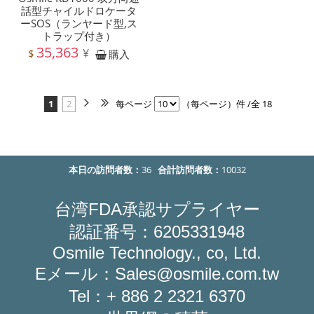
話型チャイルドロケータ
ーSOS（ランヤード型,ス
トラップ付き）
35,363
¥
$
購入
1
2
每ページ
（每ページ）件 /全 18
本日の訪問者数：
36
合計訪問者数：
10032
FDA
台湾
承認サプライヤー
6205331948
認証番号：
Osmile Technology., co, Ltd.
E
Sales@osmile.com.tw
メール：
Tel
+ 886 2 2321 6370
：