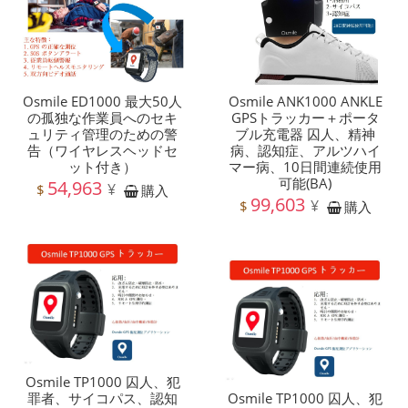
Osmile ED1000 最大50人
Osmile ANK1000 ANKLE
の孤独な作業員へのセキ
GPSトラッカー＋ポータ
ュリティ管理のための警
ブル充電器 囚人、精神
告（ワイヤレスヘッドセ
病、認知症、アルツハイ
ット付き）
マー病、10日間連続使用
可能(BA)
54,963
¥
$
購入
99,603
¥
$
購入
Osmile TP1000 囚人、犯
罪者、サイコパス、認知
Osmile TP1000 囚人、犯