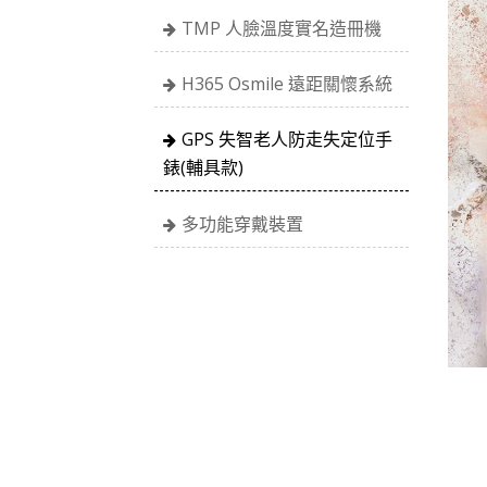
TMP 人臉溫度實名造冊機
H365 Osmile 遠距關懷系統
GPS 失智老人防走失定位手
錶(輔具款)
多功能穿戴裝置