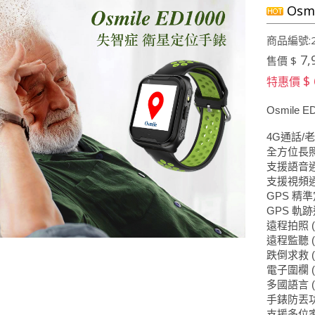
Osmi
商品編號:2
7,
售價 $
$
特惠價
Osmile E
4G
/
通話
老
全方位長
支援語音
支援視頻通
GPS
精準
GPS
軌跡
(
遠程拍照
(
遠程監聽
(
跌倒求救
(
電子圍欄
(
多國語言
手錶防丟
支援多位