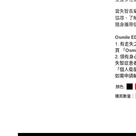
當失智長
協尋、了
隨身攜帶
Osmile E
1.
有走失
Osmi
買
「
2.
領有身
失智症患
「個人衛
如需申請
顏色
購買數量：