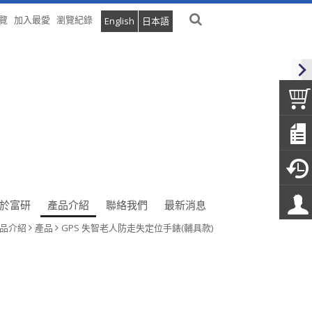
覽
加入最愛
瀏覽紀錄
English
日本語
於富研
產品介紹
聯絡我們
最新消息
品介紹
產品
GPS 失智老人防走失定位手錶(輔具款)