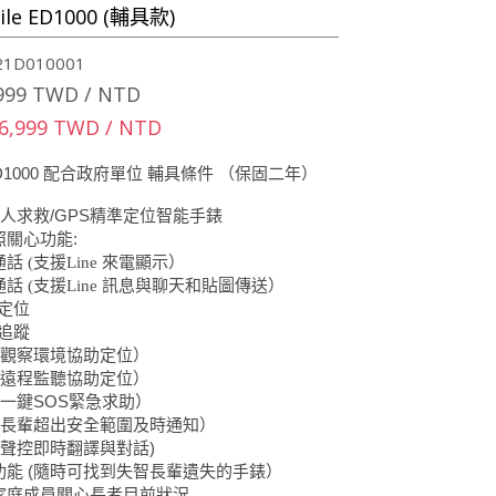
le ED1000 (輔具款)
1D010001
999 TWD / NTD
 6,999 TWD / NTD
D1000
配合政府單位 輔具條件 （保固二年）
/GPS
人求救
精準定位智能手錶
:
照關心功能
通話
(支援Line 來電顯示）
話 (支援Line 訊息與聊天和貼圖傳送）
定位
追蹤
觀察環境協助定位）
遠程監聽協助定位）
SOS
一鍵
緊急求助）
長輩超出安全範圍及時通知）
)
聲控即時翻譯與對話
(
功能
隨時可找到失智長輩遺失的手錶）
家庭成員關心長者目前狀況