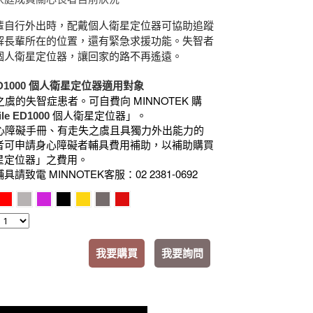
輩自行外出時，配戴個人衛星定位器可協助追蹤
解長輩所在的位置，還有緊急求援功能。失智者
個人衛星定位器，讓回家的路不再遙遠。
D1000
個人衛星定位器適用對象
MINNOTEK
之虞的失智症患者。可自費向
購
le ED1000
個人衛星定位器」。
心障礙手冊、有走失之虞且具獨力外出能力的
者可申請身心障礙者輔具費用補助，以補助購買
星定位器」之費用。
MINNOTEK
02 2381-0692
輔具請致電
客服：
我要購買
我要詢問