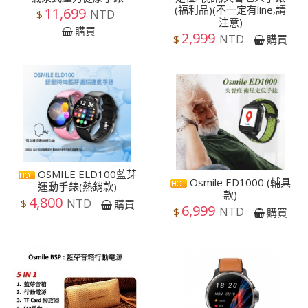
(福利品)(不一定有line,請
11,699
NTD
$
注意)
購買
2,999
NTD
$
購買
OSMILE ELD100藍芽
Osmile ED1000 (輔具
運動手錶(熱銷款)
款)
4,800
NTD
$
購買
6,999
NTD
$
購買