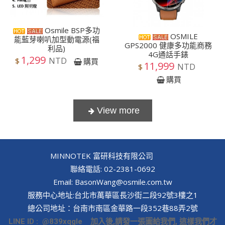
Osmile BSP多功
OSMILE
能藍芽喇叭加型動電源(福
GPS2000 健康多功能商務
利品)
4G通話手錶
1,299
NTD
$
購買
11,999
NTD
$
購買
MINNOTEK 富研科技有限公司
聯絡電話: 02-2381-0692
Email: BasonWang@osmile.com.tw
服務中心地址:台北市萬華區長沙街二段92號3樓之1
總公司地址：台南市南區金華路一段352巷88弄2號
LINE ID : @839xqgle 加入後,請發一張圖給我們, 這樣我們才