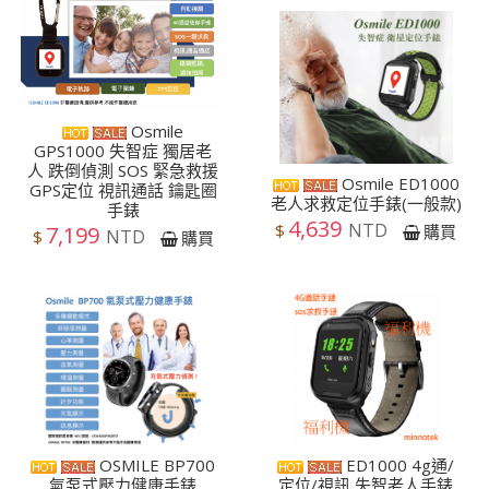
Osmile
GPS1000 失智症 獨居老
人 跌倒偵測 SOS 緊急救援
Osmile ED1000
GPS定位 視訊通話 鑰匙圈
老人求救定位手錶(一般款)
手錶
4,639
NTD
$
購買
7,199
NTD
$
購買
OSMILE BP700
ED1000 4g通/
氣泵式壓力健康手錶
定位/視訊,失智老人手錶