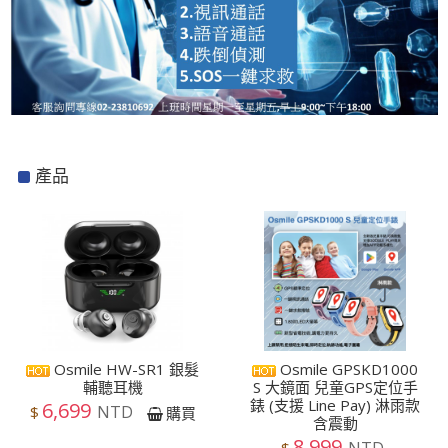
產品
Osmile HW-SR1 銀髮
Osmile GPSKD1000
輔聽耳機
S 大鏡面 兒童GPS定位手
錶 (支援 Line Pay) 淋雨款
6,699
NTD
$
購買
含震動
8,999