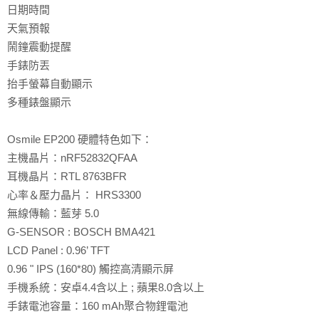
日期時間
天氣預報
鬧鐘震動提醒
手錶防丟
抬手螢幕自動顯示
多種錶盤顯示
Osmile EP200 硬體特色如下：
主機晶片：nRF52832QFAA
耳機晶片：RTL 8763BFR
心率＆壓力晶片： HRS3300
無線傳輸：藍芽 5.0
G-SENSOR : BOSCH BMA421
LCD Panel : 0.96’ TFT
0.96 " IPS (160*80) 觸控高清顯示屏
手機系統：安卓4.4含以上 ; 蘋果8.0含以上
手錶電池容量：160 mAh聚合物鋰電池