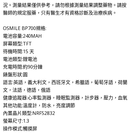
況。測量結果僅供參考，請勿根據測量結果調整藥物。請按
醫師的規定服藥，只有醫生才有資格診斷及治療疾病。
OSMILE BP700規格:
電池容量:240MAH
屏幕類型:TFT
待機時間:15 天
電池類型:鋰電池
充電時間:約90分鐘
錶盤形狀:圓
語言:英語，義大利文，西班牙文，希臘語，葡萄牙語，荷蘭
文，法語，德語，俄語
健康追蹤器:心率監測器，睡眠監測器，計步器，壓力，血氧
其他功能:溫度計，防水，亮度調節
內置晶片類型:NRF52832
螢幕尺寸:1.3
操作模式:觸摸屏