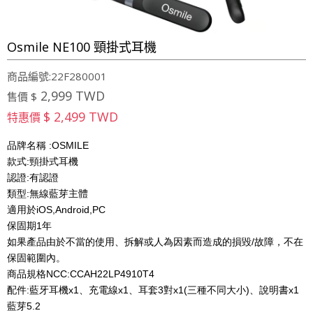
Osmile NE100 頸掛式耳機
商品編號:22F280001
2,999 TWD
售價 $
$ 2,499 TWD
特惠價
品牌名稱 :OSMILE
款式:頸掛式耳機
認證:有認證
類型:無線藍芽主體
適用於iOS,Android,PC
保固期1年
如果產品由於不當的使用、拆解或人為因素而造成的損毀/故障，不在
保固範圍內。
商品規格NCC:CCAH22LP4910T4
配件:藍牙耳機x1、充電線x1、耳套3對x1(三種不同大小)、說明書x1
藍芽5.2