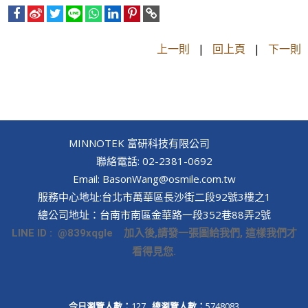
上一則
|
回上頁
|
下一則
MINNOTEK 富研科技有限公司
聯絡電話: 02-2381-0692
Email: BasonWang@osmile.com.tw
服務中心地址:台北市萬華區長沙街二段92號3樓之1
總公司地址：台南市南區金華路一段352巷88弄2號
LINE ID : @839xqgle 加入後,請發一張圖給我們, 這樣我們才
看得見您.
今日瀏覽人數：
127
總瀏覽人數：
5748083