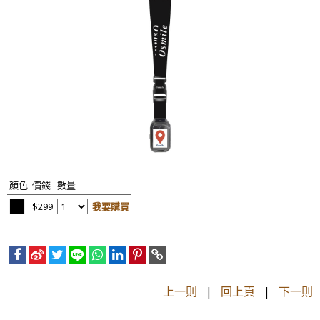
顏色
價錢
數量
$299
我要購買
上一則
|
回上頁
|
下一則